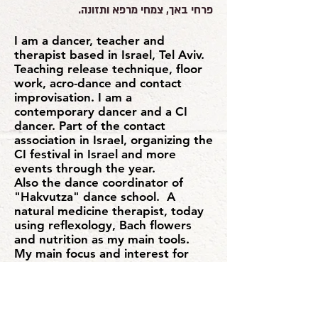
פרחי באך, צמחי מרפא ותזונה.
I am a dancer, teacher and
therapist based in Israel, Tel Aviv.
Teaching release technique, floor
work, acro-dance and contact
improvisation. I am a
contemporary dancer and a CI
dancer. Part of the contact
association in Israel, organizing the
CI festival in Israel and more
events through the year.
Also the dance coordinator of
"Hakvutza" dance school. A
natural medicine therapist, today
using reflexology, Bach flowers
and nutrition as my main tools.
My main focus and interest for
now is how to dance without
effort, how to use momentum in
movement and bring it in to
space, and observe what meeting