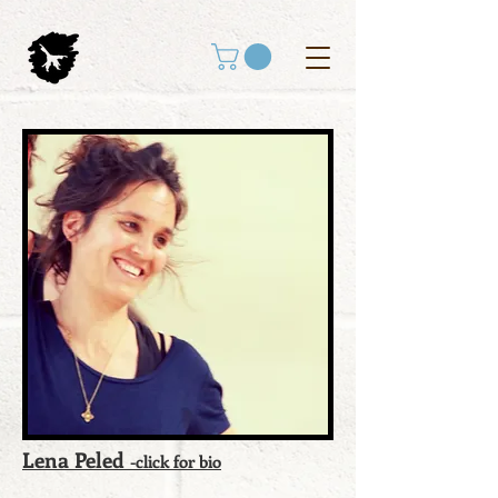
Lena Peled
-click for bio