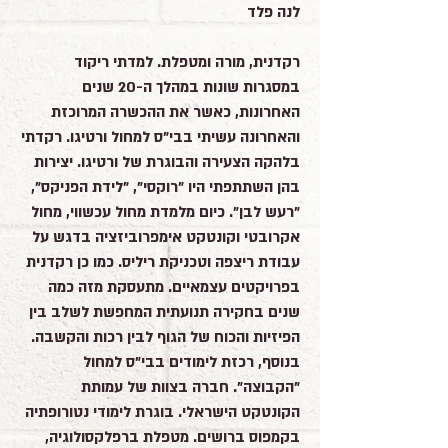
לנה פלד
רקדנית, מורה ומטפלת. למדתי ריקוד
במסגרות שונות במהלך ה-20 שנים
האחרונות, כאשר את ההכשרה המרוכזת
והאחרונה עשיתי בבי"ס למחול ורטיגו. רקדתי
בלהקה הצעירה והבוגרת של ורטיגו. יצירות
בהן השתתפתי היו "רוקסי", "לידת הפניקס",
"רעש לבן". כיום מלמדת מחול עכשווי, מחול
אקרובטי וקונטקט אימפרוביזציה בדגש על
עבודת ריצפה וטכניקת ריליס. כמו כן רקדנית
בפרויקטים עצמאיים. מתעסקת מזה כמה
שנים בחקירה תנועתית המחפשת לשלב בין
הפיזיות והכוח של הגוף לבין רכות והקשבה.
בנוסף, רכזת לימודים בבי"ס למחול
"הקבוצה". חברה בצוות של עמותת
הקונטקט הישראלי. בוגרת לימודי נטורופתיה
בקמפוס ברושים. מטפלת ברפלקסולוגיה,