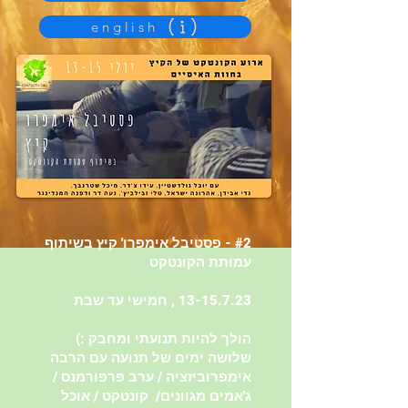
english
#2 - פסטיבל אימפרו' קיץ בשיתוף
עמותת הקונטקט
13-15.7.23
, חמישי עד שבת
הולך להיות תנועתי ומחבק :)
שלושה ימים של תנועה עם הרבה
אימפרוביזציה / ערב פרפורמנס /
ג'אמים מגוונים/ קונטקט / אוכל