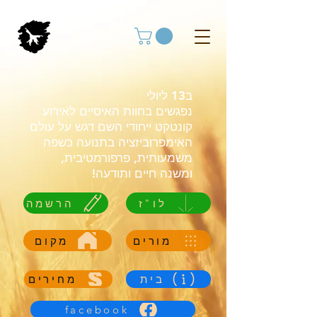
ב13 ליולי
נפגשים בחוות האיסיים לאירוע
קונטקט ייחודי השם דגש על עולם
האימפרוביזציה בתנועה כשפה
משמעותית, פרפורמטיבית,
ומשנה חיים ותודעה!
לו"ז
הרשמה
מורים
מקום
בית
מחירים
facebook