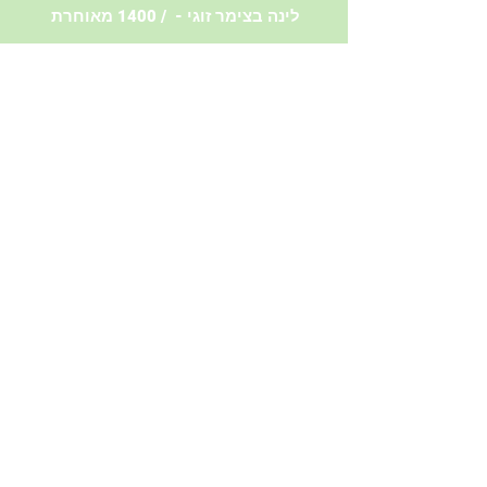
לינה בצימר זוגי - / 1400 מאוחרת
*אין אפשרות להירשם רק ליום
אחד או יומיים
*ביטול כרוך בעלות של 200 שח,
ניתן לבטל עד שבועיים לפני
האירוע. לאחר מכן לא יינתן החזר.